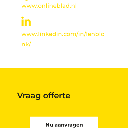
www.onlineblad.nl
www.linkedin.com/in/lenblo
nk/
Vraag offerte
Nu aanvragen