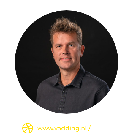
www.vadding.nl
/